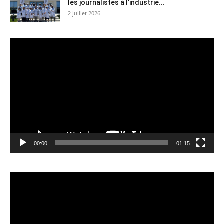
les journalistes à l’industrie...
2 juillet 2026
Lecteur
vidéo
00:00
01:15
Lecteur
vidéo