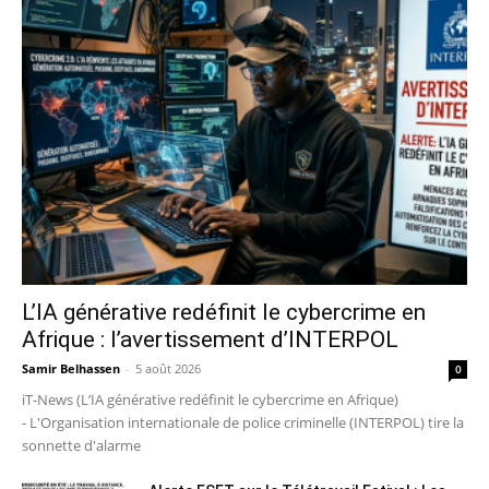
L’IA générative redéfinit le cybercrime en
Afrique : l’avertissement d’INTERPOL
Samir Belhassen
-
5 août 2026
0
iT-News (L’IA générative redéfinit le cybercrime en Afrique)
- L'Organisation internationale de police criminelle (INTERPOL) tire la
sonnette d'alarme