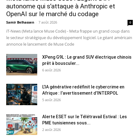
autonome qui s’attaque à Anthropic et
OpenAI sur le marché du codage
Samir Belhassen
-
7 août 2026
0
iT-News (Meta lance Muse Code) - Meta frappe un grand coup dans
le secteur stratégique du développement logiciel. Le géant américain
annonce le lancement de Muse Code
XPeng G9L : Le grand SUV électrique chinois
prêt à bousculer...
6 août 2026
L’IA générative redéfinit le cybercrime en
Afrique : l’avertissement d’INTERPOL
5 août 2026
Alerte ESET sur le Télétravail Estival : Les
PME tunisiennes sous...
2 août 2026