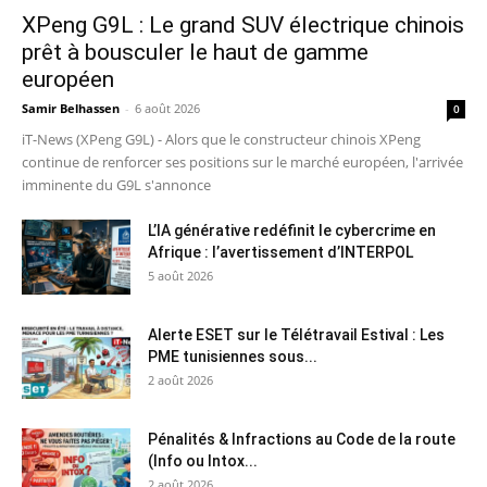
XPeng G9L : Le grand SUV électrique chinois
prêt à bousculer le haut de gamme
européen
Samir Belhassen
-
6 août 2026
0
iT-News (XPeng G9L) - Alors que le constructeur chinois XPeng
continue de renforcer ses positions sur le marché européen, l'arrivée
imminente du G9L s'annonce
L’IA générative redéfinit le cybercrime en
Afrique : l’avertissement d’INTERPOL
5 août 2026
Alerte ESET sur le Télétravail Estival : Les
PME tunisiennes sous...
2 août 2026
Pénalités & Infractions au Code de la route
(Info ou Intox...
2 août 2026