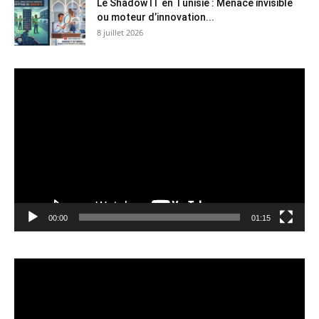
Le Shadow IT en Tunisie : Menace invisible
ou moteur d’innovation...
8 juillet 2026
Lecteur
vidéo
00:00
01:15
Lecteur
vidéo