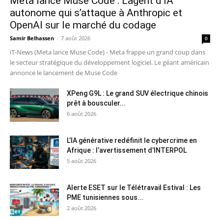
Meta lance Muse Code : L’agent d’IA
autonome qui s’attaque à Anthropic et
OpenAI sur le marché du codage
Samir Belhassen
-
7 août 2026
0
iT-News (Meta lance Muse Code) - Meta frappe un grand coup dans
le secteur stratégique du développement logiciel. Le géant américain
annonce le lancement de Muse Code
XPeng G9L : Le grand SUV électrique chinois
prêt à bousculer...
6 août 2026
L’IA générative redéfinit le cybercrime en
Afrique : l’avertissement d’INTERPOL
5 août 2026
Alerte ESET sur le Télétravail Estival : Les
PME tunisiennes sous...
2 août 2026