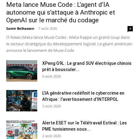
Meta lance Muse Code : L’agent d’IA
autonome qui s’attaque à Anthropic et
OpenAI sur le marché du codage
Samir Belhassen
-
7 août 2026
0
iT-News (Meta lance Muse Code) - Meta frappe un grand coup dans
le secteur stratégique du développement logiciel. Le géant américain
annonce le lancement de Muse Code
XPeng G9L : Le grand SUV électrique chinois
prêt à bousculer...
6 août 2026
L’IA générative redéfinit le cybercrime en
Afrique : l’avertissement d’INTERPOL
5 août 2026
Alerte ESET sur le Télétravail Estival : Les
PME tunisiennes sous...
2 août 2026