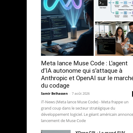
Meta lance Muse Code : L’agent
d’IA autonome qui s’attaque à
Anthropic et OpenAI sur le march
du codage
Samir Belhassen
-
7 août 2026
iT-News (Meta lance Muse Code) - Meta frappe un
grand coup dans le secteur stratégique du
développement logiciel. Le géant américain annonce
lancement de Muse Code
XPeng G9L : Le grand SUV