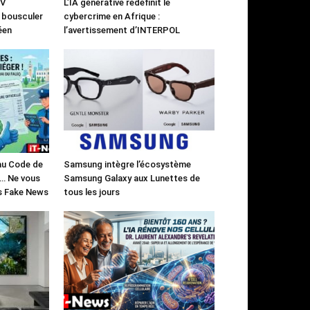
UV
L’IA générative redéfinit le
à bousculer
cybercrime en Afrique :
éen
l’avertissement d’INTERPOL
 au Code de
Samsung intègre l’écosystème
)… Ne vous
Samsung Galaxy aux Lunettes de
es Fake News
tous les jours