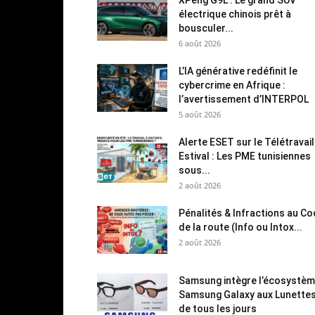
électrique chinois prêt à
bousculer...
6 août 2026
L’IA générative redéfinit le
cybercrime en Afrique :
l’avertissement d’INTERPOL
5 août 2026
Alerte ESET sur le Télétravail
Estival : Les PME tunisiennes
sous...
2 août 2026
Pénalités & Infractions au C
de la route (Info ou Intox...
2 août 2026
Samsung intègre l’écosystè
Samsung Galaxy aux Lunette
de tous les jours