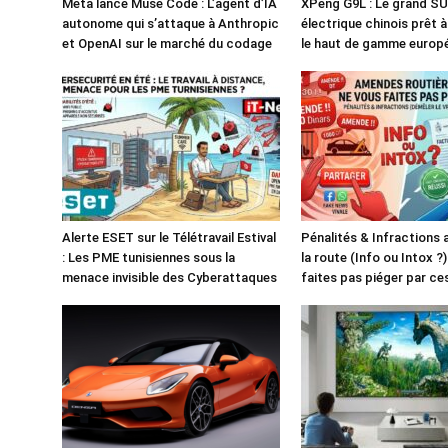
Meta lance Muse Code : L’agent d’IA
XPeng G9L : Le grand S
autonome qui s’attaque à Anthropic
électrique chinois prêt 
et OpenAI sur le marché du codage
le haut de gamme europ
Alerte ESET sur le Télétravail Estival
Pénalités & Infractions
: Les PME tunisiennes sous la
la route (Info ou Intox ?
menace invisible des Cyberattaques
faites pas piéger par c