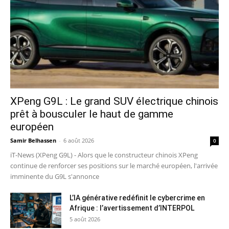
XPeng G9L : Le grand SUV électrique chinois
prêt à bousculer le haut de gamme
européen
Samir Belhassen
-
6 août 2026
0
iT-News (XPeng G9L) - Alors que le constructeur chinois XPeng
continue de renforcer ses positions sur le marché européen, l'arrivée
imminente du G9L s'annonce
L’IA générative redéfinit le cybercrime en
Afrique : l’avertissement d’INTERPOL
5 août 2026