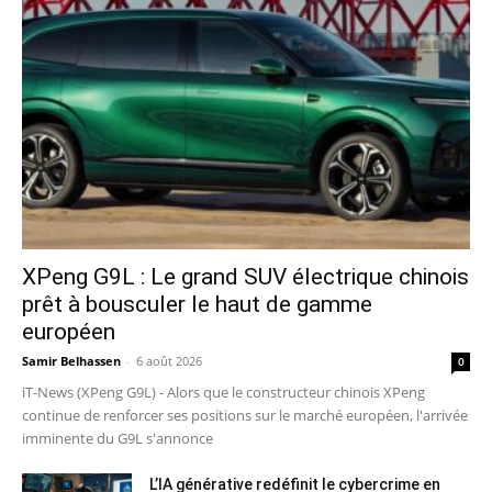
XPeng G9L : Le grand SUV électrique chinois
prêt à bousculer le haut de gamme
européen
Samir Belhassen
-
6 août 2026
0
iT-News (XPeng G9L) - Alors que le constructeur chinois XPeng
continue de renforcer ses positions sur le marché européen, l'arrivée
imminente du G9L s'annonce
L’IA générative redéfinit le cybercrime en