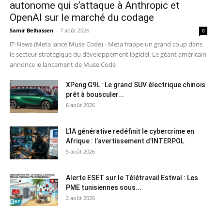
autonome qui s’attaque à Anthropic et
OpenAI sur le marché du codage
Samir Belhassen
-
7 août 2026
0
iT-News (Meta lance Muse Code) - Meta frappe un grand coup dans
le secteur stratégique du développement logiciel. Le géant américain
annonce le lancement de Muse Code
XPeng G9L : Le grand SUV électrique chinois
prêt à bousculer...
6 août 2026
L’IA générative redéfinit le cybercrime en
Afrique : l’avertissement d’INTERPOL
5 août 2026
Alerte ESET sur le Télétravail Estival : Les
PME tunisiennes sous...
2 août 2026