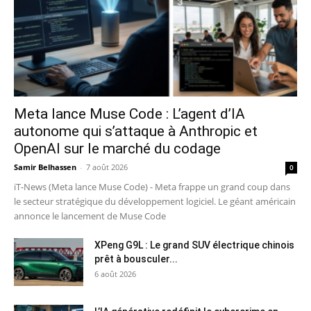
Meta lance Muse Code : L’agent d’IA
autonome qui s’attaque à Anthropic et
OpenAI sur le marché du codage
Samir Belhassen
-
7 août 2026
0
iT-News (Meta lance Muse Code) - Meta frappe un grand coup dans
le secteur stratégique du développement logiciel. Le géant américain
annonce le lancement de Muse Code
XPeng G9L : Le grand SUV électrique chinois
prêt à bousculer...
6 août 2026