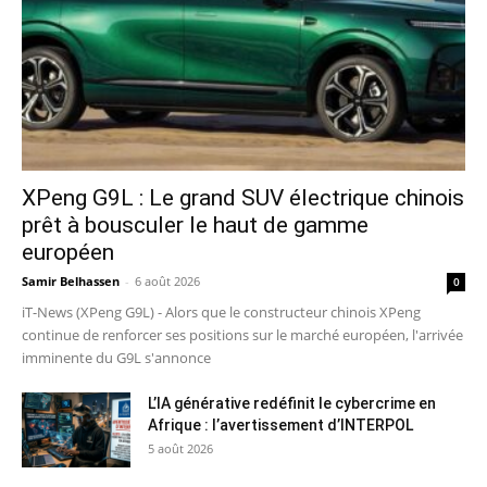
XPeng G9L : Le grand SUV électrique chinois
prêt à bousculer le haut de gamme
européen
Samir Belhassen
-
6 août 2026
0
iT-News (XPeng G9L) - Alors que le constructeur chinois XPeng
continue de renforcer ses positions sur le marché européen, l'arrivée
imminente du G9L s'annonce
L’IA générative redéfinit le cybercrime en
Afrique : l’avertissement d’INTERPOL
5 août 2026