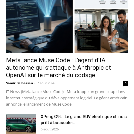
Meta lance Muse Code : L’agent d’IA
autonome qui s’attaque à Anthropic et
OpenAI sur le marché du codage
Samir Belhassen
-
7 août 2026
0
iT-News (Meta lance Muse Code) - Meta frappe un grand coup dans
le secteur stratégique du développement logiciel. Le géant américain
annonce le lancement de Muse Code
XPeng G9L : Le grand SUV électrique chinois
prêt à bousculer...
6 août 2026