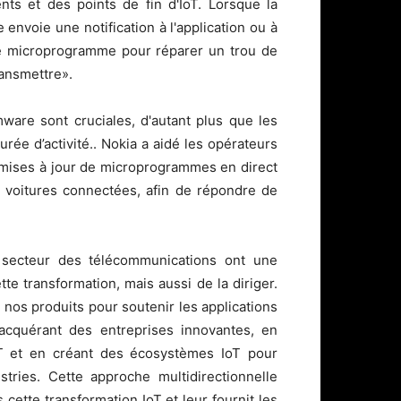
ents et des points de fin d'IoT. Lorsque la
 envoie une notification à l'application ou à
ur le microprogramme pour réparer un trou de
ansmettre».
ware sont cruciales, d'autant plus que les
rée d’activité.. Nokia a aidé les opérateurs
s mises à jour de microprogrammes en direct
 voitures connectées, afin de répondre de
 secteur des télécommunications ont une
te transformation, mais aussi de la diriger.
 nos produits pour soutenir les applications
 acquérant des entreprises innovantes, en
IoT et en créant des écosystèmes IoT pour
tries. Cette approche multidirectionnelle
cette transformation IoT et leur fournit les