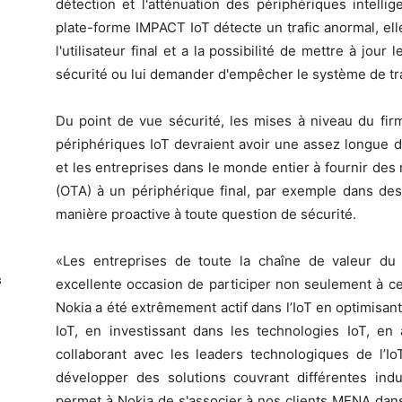
détection et l'atténuation des périphériques intellig
plate-forme IMPACT IoT détecte un trafic anormal, elle
l'utilisateur final et a la possibilité de mettre à jo
sécurité ou lui demander d'empêcher le système de tr
Du point de vue sécurité, les mises à niveau du firm
périphériques IoT devraient avoir une assez longue du
et les entreprises dans le monde entier à fournir de
(OTA) à un périphérique final, par exemple dans des
manière proactive à toute question de sécurité.
«Les entreprises de toute la chaîne de valeur du
s
excellente occasion de participer non seulement à cet
Nokia a été extrêmement actif dans l’IoT en optimisant
IoT, en investissant dans les technologies IoT, en
collaborant avec les leaders technologiques de l’
développer des solutions couvrant différentes indus
permet à Nokia de s'associer à nos clients MENA dans 