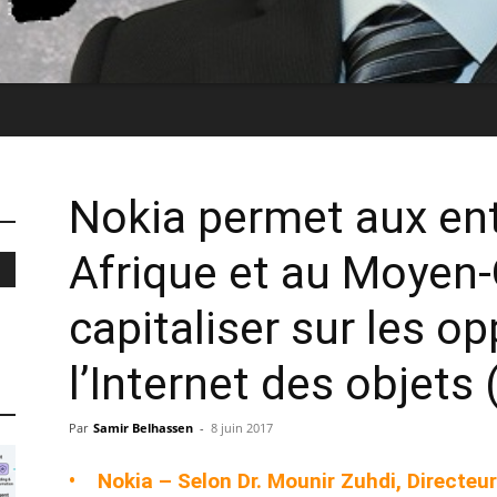
Nokia permet aux ent
Afrique et au Moyen-
capitaliser sur les o
l’Internet des objets 
Par
Samir Belhassen
-
8 juin 2017
• Nokia – Selon Dr. Mounir Zuhdi, Directe