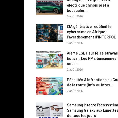
électrique chinois prêt à
bousculer...
6 août 2026
L’IA générative redéfinit le
cybercrime en Afrique :
l’avertissement d’INTERPOL
5 août 2026
Alerte ESET sur le Télétravail
Estival : Les PME tunisiennes
sous...
2 août 2026
Pénalités & Infractions au C
de la route (Info ou Intox...
2 août 2026
Samsung intègre l’écosystè
Samsung Galaxy aux Lunette
de tous les jours