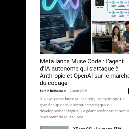
Meta lance Muse Code : L’agent
d’IA autonome qui s’attaque à
Anthropic et OpenAI sur le march
du codage
Samir Belhassen
-
7 août 2026
iT-News (Meta lance Muse Code) - Meta frappe un
grand coup dans le secteur stratégique du
développement logiciel. Le géant américain annonce
lancement de Muse Code
XPeng G9L : Le grand SUV