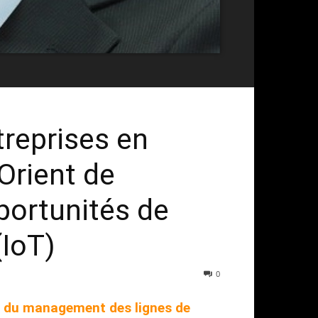
reprises en
Orient de
pportunités de
(IoT)
0
ur du management des lignes de