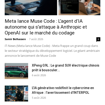
Meta lance Muse Code : L’agent d’IA
autonome qui s’attaque à Anthropic et
OpenAI sur le marché du codage
Samir Belhassen
-
7 août 2026
0
iT-News (Meta lance Muse Code) - Meta frappe un grand coup dans
le secteur stratégique du développement logiciel. Le géant américain
annonce le lancement de Muse Code
XPeng G9L : Le grand SUV électrique chinois
prêt à bousculer...
6 août 2026
L’IA générative redéfinit le cybercrime en
Afrique : l’avertissement d’INTERPOL
5 août 2026