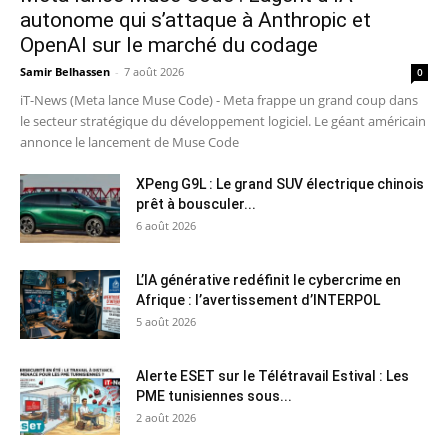
autonome qui s’attaque à Anthropic et
OpenAI sur le marché du codage
Samir Belhassen
-
7 août 2026
0
iT-News (Meta lance Muse Code) - Meta frappe un grand coup dans
le secteur stratégique du développement logiciel. Le géant américain
annonce le lancement de Muse Code
XPeng G9L : Le grand SUV électrique chinois
prêt à bousculer...
6 août 2026
L’IA générative redéfinit le cybercrime en
Afrique : l’avertissement d’INTERPOL
5 août 2026
Alerte ESET sur le Télétravail Estival : Les
PME tunisiennes sous...
2 août 2026