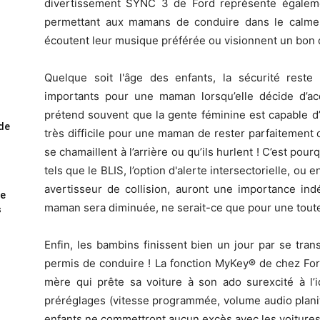
divertissement SYNC 3 de Ford représente égalemen
permettant aux mamans de conduire dans le calme,
écoutent leur musique préférée ou visionnent un bon 
Quelque soit l'âge des enfants, la sécurité reste 
importants pour une maman lorsqu’elle décide d’ac
prétend souvent que la gente féminine est capable d’ef
ode
très difficile pour une maman de rester parfaitement 
se chamaillent à l’arrière ou qu’ils hurlent ! C’est pou
tels que le BLIS, l’option d'alerte intersectorielle, ou 
avertisseur de collision, auront une importance indé
me
maman sera diminuée, ne serait-ce que pour une toute
s
Enfin, les bambins finissent bien un jour par se tra
permis de conduire ! La fonction MyKey® de chez Ford
mère qui prête sa voiture à son ado surexcité à l’
préréglages (vitesse programmée, volume audio planif
enfants ne commettront aucun excès avec les voitures 