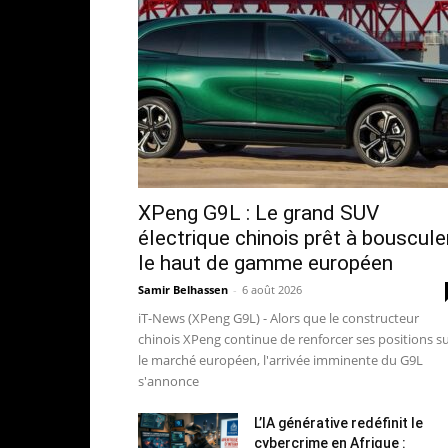
XPeng G9L : Le grand SUV
électrique chinois prêt à bouscule
le haut de gamme européen
Samir Belhassen
-
6 août 2026
iT-News (XPeng G9L) - Alors que le constructeur
chinois XPeng continue de renforcer ses positions s
le marché européen, l'arrivée imminente du G9L
s'annonce
L’IA générative redéfinit le
cybercrime en Afrique :