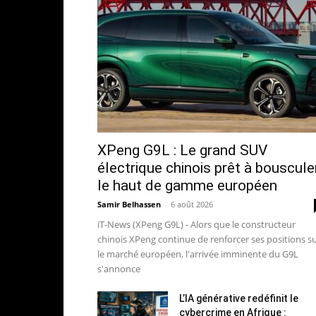
XPeng G9L : Le grand SUV
électrique chinois prêt à bouscule
le haut de gamme européen
Samir Belhassen
-
6 août 2026
iT-News (XPeng G9L) - Alors que le constructeur
chinois XPeng continue de renforcer ses positions s
le marché européen, l'arrivée imminente du G9L
s'annonce
L’IA générative redéfinit le
cybercrime en Afrique :