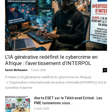
L’IA générative redéfinit le cybercrime en
Afrique : l’avertissement d’INTERPOL
Samir Belhassen
-
5 août 2026
0
iT-News (L’IA générative redéfinit le cybercrime en Afrique)
- L'Organisation internationale de police criminelle (INTERPOL) tire la
sonnette d'alarme
Alerte ESET sur le Télétravail Estival : Les
PME tunisiennes sous...
2 août 2026