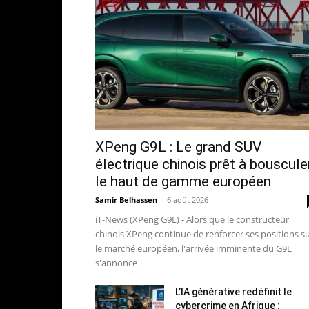
XPeng G9L : Le grand SUV
électrique chinois prêt à bouscule
le haut de gamme européen
Samir Belhassen
-
6 août 2026
iT-News (XPeng G9L) - Alors que le constructeur
chinois XPeng continue de renforcer ses positions s
le marché européen, l'arrivée imminente du G9L
s'annonce
L’IA générative redéfinit le
cybercrime en Afrique :