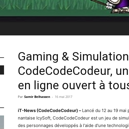
Gaming & Simulation
CodeCodeCodeur, un
en ligne ouvert à tou
Par
Samir Belhassen
-
16 mai 2017
iT-News (CodeCodeCodeur) –
Lancé du 12 au 19 mai p
nantaise IcySoft, CodeCodeCodeur est un jeu de simul
des personnages développés à l'aide d'une technologie li