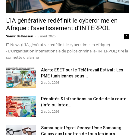
L’IA générative redéfinit le cybercrime en
Afrique : l’avertissement d’INTERPOL
Samir Belhassen
-
5 août 2026
0
iT-News (L’IA générative redéfinit le cybercrime en Afrique)
- L'Organisation internationale de police criminelle (INTERPOL) tire la
sonnette d'alarme
Alerte ESET sur le Télétravail Estival : Les
PME tunisiennes sous...
2 août 2026
Pénalités & Infractions au Code de la route
(Info ou Intox...
2 août 2026
Samsung intègre l’écosystème Samsung
Galaxy aux Lunettes de tous les jours