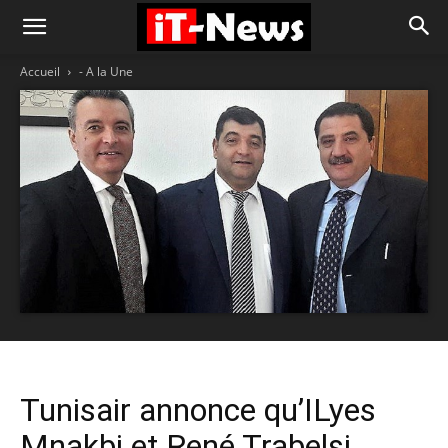
Accueil
- A la Une
Tunisair annonce qu’ILyes
Mnakbi et René Trabelsi