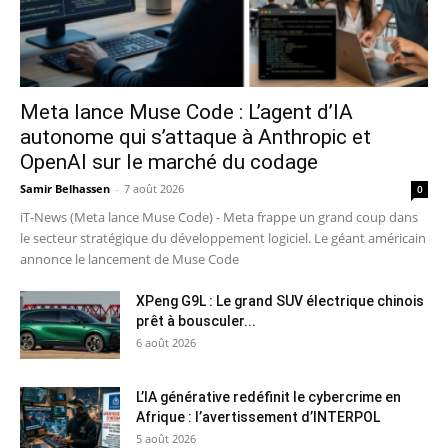
Meta lance Muse Code : L’agent d’IA
autonome qui s’attaque à Anthropic et
OpenAI sur le marché du codage
Samir Belhassen
-
7 août 2026
0
iT-News (Meta lance Muse Code) - Meta frappe un grand coup dans
le secteur stratégique du développement logiciel. Le géant américain
annonce le lancement de Muse Code
XPeng G9L : Le grand SUV électrique chinois
prêt à bousculer...
6 août 2026
L’IA générative redéfinit le cybercrime en
Afrique : l’avertissement d’INTERPOL
5 août 2026