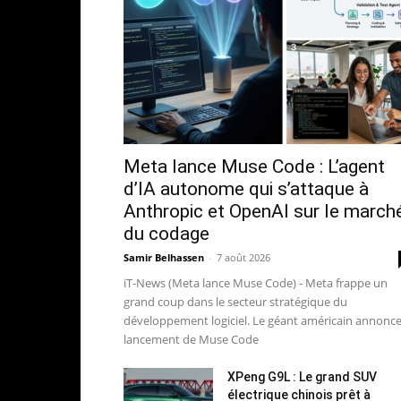
Meta lance Muse Code : L’agent
d’IA autonome qui s’attaque à
Anthropic et OpenAI sur le march
du codage
Samir Belhassen
-
7 août 2026
iT-News (Meta lance Muse Code) - Meta frappe un
grand coup dans le secteur stratégique du
développement logiciel. Le géant américain annonce
lancement de Muse Code
XPeng G9L : Le grand SUV
électrique chinois prêt à