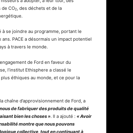
nisseurs à adopter, à leur tour, des
s de CO
, des déchets et de la
2
nergétique.
é à se joindre au programme, portant le
x ans. PACE a désormais un impact potentiel
ays à travers le monde.
engagement de Ford en faveur du
, l’institut Ethisphere a classé le
 plus éthiques au monde, et ce pour la
e la chaîne d’approvisionnement de Ford, a
r nous de fabriquer des produits de qualité
aisant bien les choses »
. Il a ajouté :
« Avoir
onsabilité montre que nous pouvons
ogique collective, tout en continuant à