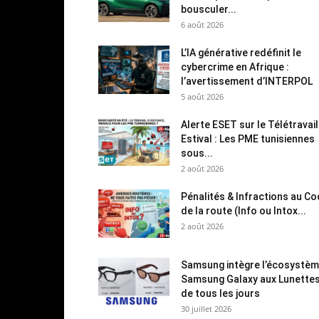
bousculer...
6 août 2026
L’IA générative redéfinit le
cybercrime en Afrique :
l’avertissement d’INTERPOL
5 août 2026
Alerte ESET sur le Télétravail
Estival : Les PME tunisiennes
sous...
2 août 2026
Pénalités & Infractions au C
de la route (Info ou Intox...
2 août 2026
Samsung intègre l’écosystè
Samsung Galaxy aux Lunette
de tous les jours
30 juillet 2026