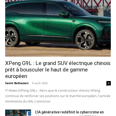
XPeng G9L : Le grand SUV électrique chinois
prêt à bousculer le haut de gamme
européen
Samir Belhassen
-
6 août 2026
0
iT-News (XPeng G9L) - Alors que le constructeur chinois XPeng
continue de renforcer ses positions sur le marché européen, l'arrivée
imminente du G9L s'annonce
L’IA générative redéfinit le cybercrime en