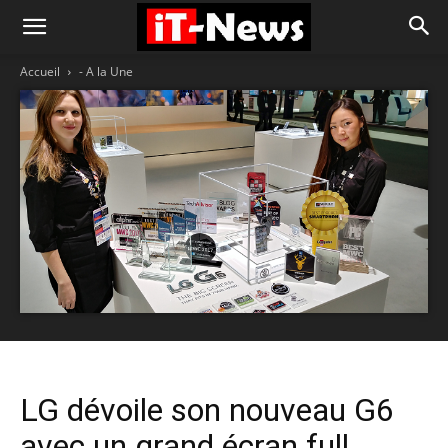
Accueil
- A la Une
LG dévoile son nouveau G6
avec un grand écran full