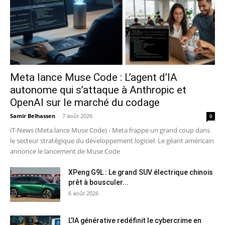
Meta lance Muse Code : L’agent d’IA
autonome qui s’attaque à Anthropic et
OpenAI sur le marché du codage
Samir Belhassen
-
7 août 2026
0
iT-News (Meta lance Muse Code) - Meta frappe un grand coup dans
le secteur stratégique du développement logiciel. Le géant américain
annonce le lancement de Muse Code
XPeng G9L : Le grand SUV électrique chinois
prêt à bousculer...
6 août 2026
L’IA générative redéfinit le cybercrime en