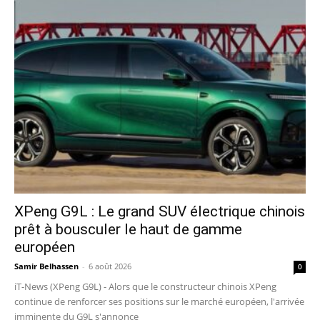
XPeng G9L : Le grand SUV électrique chinois
prêt à bousculer le haut de gamme
européen
Samir Belhassen
-
6 août 2026
0
iT-News (XPeng G9L) - Alors que le constructeur chinois XPeng
continue de renforcer ses positions sur le marché européen, l'arrivée
imminente du G9L s'annonce