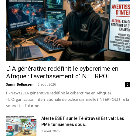
L’IA générative redéfinit le cybercrime en
Afrique : l’avertissement d’INTERPOL
Samir Belhassen
-
5 août 2026
0
iT-News (L’IA générative redéfinit le cybercrime en Afrique)
- L'Organisation internationale de police criminelle (INTERPOL) tire la
sonnette d'alarme
Alerte ESET sur le Télétravail Estival : Les
PME tunisiennes sous...
2 août 2026