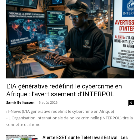
L’IA générative redéfinit le cybercrime en
Afrique : l’avertissement d’INTERPOL
Samir Belhassen
-
5 août 2026
0
iT-News (L’IA générative redéfinit le cybercrime en Afrique)
- L'Organisation internationale de police criminelle (INTERPOL) tire la
sonnette d'alarme
Alerte ESET sur le Télétravail Estival : Les