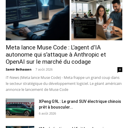
Meta lance Muse Code : L’agent d’IA
autonome qui s’attaque à Anthropic et
OpenAI sur le marché du codage
Samir Belhassen
-
7 août 2026
0
iT-News (Meta lance Muse Code) - Meta frappe un grand coup dans
le secteur stratégique du développement logiciel. Le géant américain
annonce le lancement de Muse Code
XPeng G9L : Le grand SUV électrique chinois
prêt à bousculer...
6 août 2026