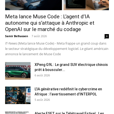
Meta lance Muse Code : L’agent d’IA
autonome qui s’attaque à Anthropic et
OpenAI sur le marché du codage
Samir Belhassen
-
7 août 2026
0
iT-News (Meta lance Muse Code) - Meta frappe un grand coup dans
le secteur stratégique du développement logiciel. Le géant américain
annonce le lancement de Muse Code
XPeng G9L : Le grand SUV électrique chinois
prêt à bousculer...
6 août 2026
L’IA générative redéfinit le cybercrime en
Afrique : l’avertissement d’INTERPOL
5 août 2026
Alerte ESET sur le Télétravail Estival : Les