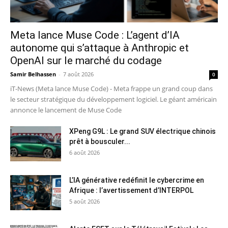
Meta lance Muse Code : L’agent d’IA
autonome qui s’attaque à Anthropic et
OpenAI sur le marché du codage
Samir Belhassen
-
7 août 2026
0
iT-News (Meta lance Muse Code) - Meta frappe un grand coup dans
le secteur stratégique du développement logiciel. Le géant américain
annonce le lancement de Muse Code
XPeng G9L : Le grand SUV électrique chinois
prêt à bousculer...
6 août 2026
L’IA générative redéfinit le cybercrime en
Afrique : l’avertissement d’INTERPOL
5 août 2026