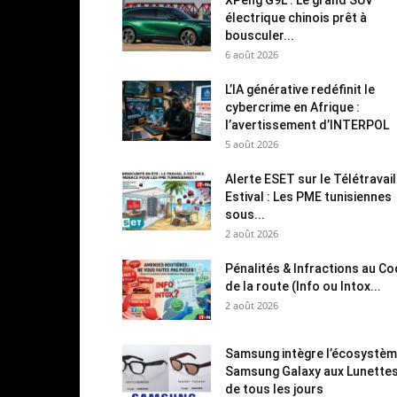
électrique chinois prêt à
bousculer...
6 août 2026
L’IA générative redéfinit le
cybercrime en Afrique :
l’avertissement d’INTERPOL
5 août 2026
Alerte ESET sur le Télétravail
Estival : Les PME tunisiennes
sous...
2 août 2026
Pénalités & Infractions au C
de la route (Info ou Intox...
2 août 2026
Samsung intègre l’écosystè
Samsung Galaxy aux Lunette
de tous les jours