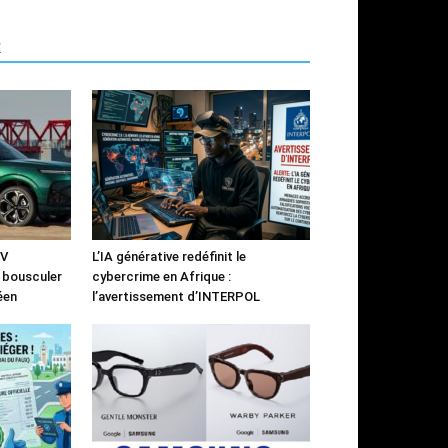
R
UV
L’IA générative redéfinit le
à bousculer
cybercrime en Afrique :
éen
l’avertissement d’INTERPOL