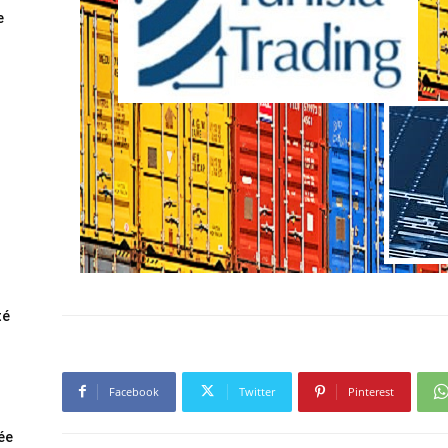
e
té
Facebook
Twitter
Pinterest
rée