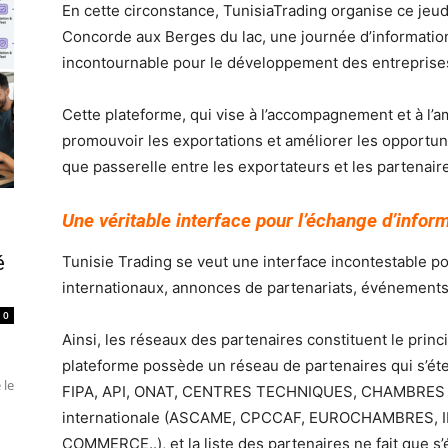
En cette circonstance, TunisiaTrading organise ce jeud
Concorde aux Berges du lac, une journée d’information 
incontournable pour le développement des entreprises
Cette plateforme, qui vise à l’accompagnement et à l’amé
promouvoir les exportations et améliorer les opportunit
que passerelle entre les exportateurs et les partenair
Une véritable interface pour l’échange d’infor
é
Tunisie Trading se veut une interface incontestable po
internationaux, annonces de partenariats, événements) 
0
Ainsi, les réseaux des partenaires constituent le prin
plateforme possède un réseau de partenaires qui s’éte
 le
FIPA, API, ONAT, CENTRES TECHNIQUES, CHAMBRES D
internationale (ASCAME, CPCCAF, EUROCHAMBRES,
COMMERCE..), et la liste des partenaires ne fait que s’