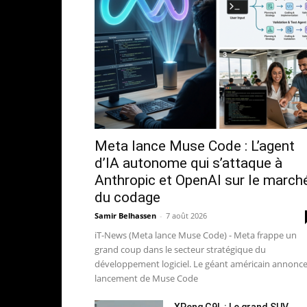
Meta lance Muse Code : L’agent
d’IA autonome qui s’attaque à
Anthropic et OpenAI sur le march
du codage
Samir Belhassen
-
7 août 2026
iT-News (Meta lance Muse Code) - Meta frappe un
grand coup dans le secteur stratégique du
développement logiciel. Le géant américain annonce
lancement de Muse Code
XPeng G9L : Le grand SUV