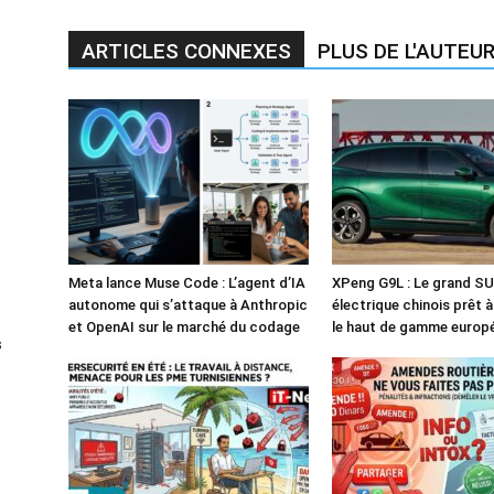
ARTICLES CONNEXES
PLUS DE L'AUTEU
Meta lance Muse Code : L’agent d’IA
XPeng G9L : Le grand S
autonome qui s’attaque à Anthropic
électrique chinois prêt 
et OpenAI sur le marché du codage
le haut de gamme europ
s