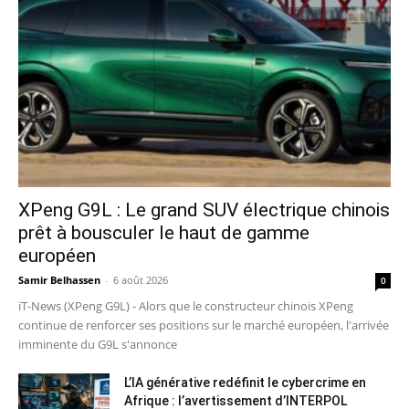
XPeng G9L : Le grand SUV électrique chinois
prêt à bousculer le haut de gamme
européen
Samir Belhassen
-
6 août 2026
0
iT-News (XPeng G9L) - Alors que le constructeur chinois XPeng
continue de renforcer ses positions sur le marché européen, l'arrivée
imminente du G9L s'annonce
L’IA générative redéfinit le cybercrime en
Afrique : l’avertissement d’INTERPOL