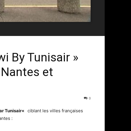
i By Tunisair »
 Nantes et
0
r Tunisair
«
ciblant les villes françaises
antes :