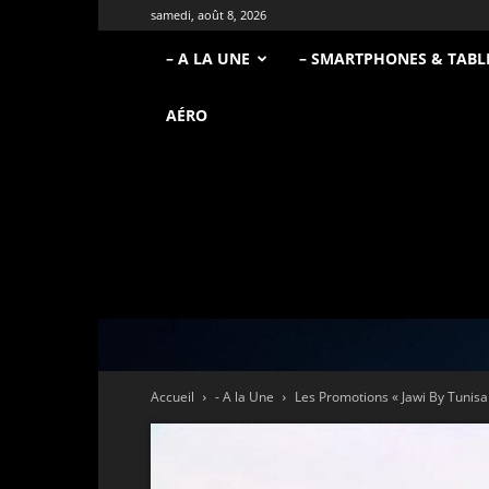
samedi, août 8, 2026
– A LA UNE
– SMARTPHONES & TABL
AÉRO
Accueil
- A la Une
Les Promotions « Jawi By Tunisair