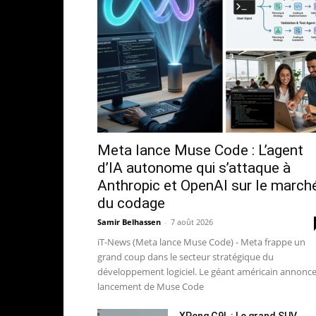
Meta lance Muse Code : L’agent
d’IA autonome qui s’attaque à
Anthropic et OpenAI sur le march
du codage
Samir Belhassen
-
7 août 2026
iT-News (Meta lance Muse Code) - Meta frappe un
grand coup dans le secteur stratégique du
développement logiciel. Le géant américain annonce
lancement de Muse Code
XPeng G9L : Le grand SUV