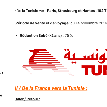
-De
la Tunisie
vers
Paris, Strasbourg et Nantes
:
192 
Période de
vente
et de voyage:
du 14 novembre 2016
Réduction Bébé (-2 ans)
: 75 %
ode
II / De la France vers la Tunisie :
me
Aller / Retour :
s