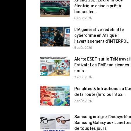
électrique chinois prêt à
bousculer...
6 août 2026
L’IA générative redéfinit le
cybercrime en Afrique :
l’avertissement d’INTERPOL
5 août 2026
Alerte ESET sur le Télétravail
Estival : Les PME tunisiennes
sous...
2 août 2026
Pénalités & Infractions au C
de la route (Info ou Intox...
2 août 2026
Samsung intègre l’écosystè
Samsung Galaxy aux Lunette
de tous les jours