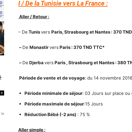
I / De la Tunisie vers La France :
Aller / Retour :
– De
Tunis
vers
Paris, Strasbourg et Nantes : 370 TN
–
De
Monastir
vers
Paris : 370 TND TTC*
–
De
Djerba
vers
Paris , Strasbourg et Nantes : 380 
é
Période de vente
et de voyage
: du 14 novembre 201
Période minimale de séjour
: 03 Jours sur place o
0
Période maximale de séjour
:15 Jours
 le
Réduction Bébé (-2 ans)
: 75 %
Aller simple :