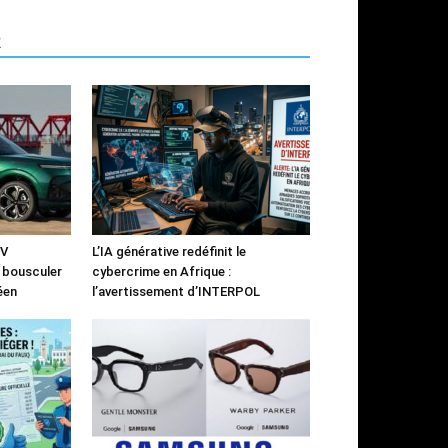
R
UV
L’IA générative redéfinit le
à bousculer
cybercrime en Afrique :
éen
l’avertissement d’INTERPOL