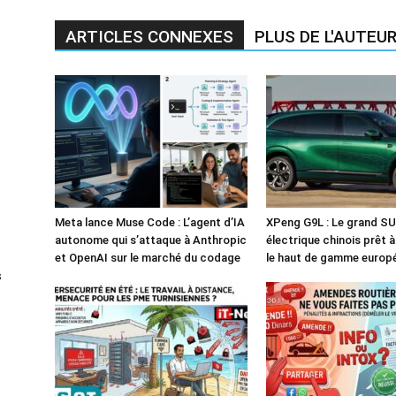
ARTICLES CONNEXES
PLUS DE L'AUTEU
Meta lance Muse Code : L’agent d’IA
XPeng G9L : Le grand S
autonome qui s’attaque à Anthropic
électrique chinois prêt 
et OpenAI sur le marché du codage
le haut de gamme europ
s