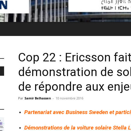
Cop 22 : Ericsson fait
démonstration de so
de répondre aux enje
Par
Samir Belhassen
-
10 novembre 2016
Partenariat avec Business Sweden et partici
Démonstrations de la voiture solaire Stella 