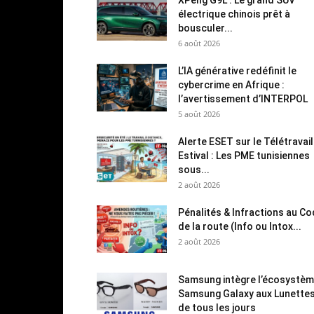
électrique chinois prêt à
bousculer...
6 août 2026
L’IA générative redéfinit le
cybercrime en Afrique :
l’avertissement d’INTERPOL
5 août 2026
Alerte ESET sur le Télétravail
Estival : Les PME tunisiennes
sous...
2 août 2026
Pénalités & Infractions au C
de la route (Info ou Intox...
2 août 2026
Samsung intègre l’écosystè
Samsung Galaxy aux Lunette
de tous les jours