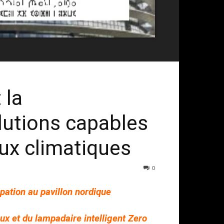
 la
lutions capables
ux climatiques
0
pation au pavillon nordique
Lux et du lampadaire intelligent Zero