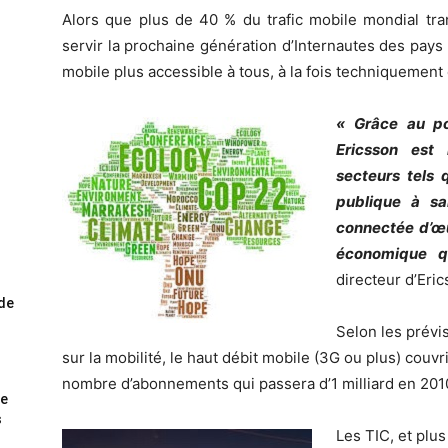
Alors que plus de 40 % du trafic mobile mondial tra
servir la prochaine génération d’Internautes des pay
mobile plus accessible à tous, à la fois techniquement
« Grâce au po
Ericsson est 
secteurs tels q
publique à sai
connectée d’œu
économique q
directeur d’Eri
ode
Selon les prévi
sur la mobilité, le haut débit mobile (3G ou plus) couv
nombre d’abonnements qui passera d’1 milliard en 2010 
me
s
Les TIC, et plus