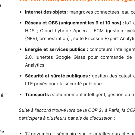
e
Internet des objets :
mangroves connectées, eau co
Réseau et OBS (uniquement les 9 et 10 nov) :
IoT 
HDS ; Cloud hybride Apcera ; ECM (gestion cycle
(NFV), orchestration) ; suite Ericsson Expert Analyt
Energie et services publics :
compteurs intelligen
2.0, lunettes Google Glass pour commande de r
Analytics
Sécurité et sûreté publiques :
gestion des catastro
LTE privés pour la sécurité publique
Transports :
stationnement intelligent, gestion du tr
té
Suite à l’accord trouvé lors de la COP 21 à Paris, la COP
participera à plusieurs panels de discussion :
rée
12 novembre : séminaire sur les « Villes durables »