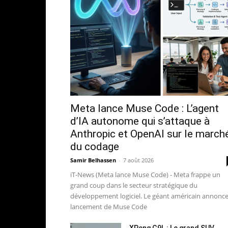
Meta lance Muse Code : L’agent
d’IA autonome qui s’attaque à
Anthropic et OpenAI sur le march
du codage
Samir Belhassen
-
7 août 2026
iT-News (Meta lance Muse Code) - Meta frappe un
grand coup dans le secteur stratégique du
développement logiciel. Le géant américain annonce
lancement de Muse Code
XPeng G9L : Le grand SUV