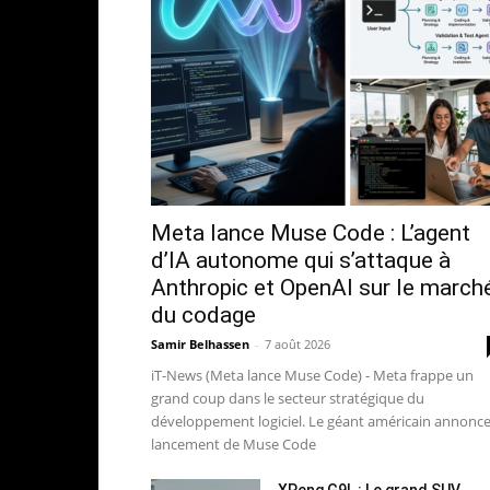
Meta lance Muse Code : L’agent
d’IA autonome qui s’attaque à
Anthropic et OpenAI sur le march
du codage
Samir Belhassen
-
7 août 2026
iT-News (Meta lance Muse Code) - Meta frappe un
grand coup dans le secteur stratégique du
développement logiciel. Le géant américain annonce
lancement de Muse Code
XPeng G9L : Le grand SUV