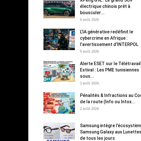
électrique chinois prêt à
bousculer...
6 août 2026
L’IA générative redéfinit le
cybercrime en Afrique :
l’avertissement d’INTERPOL
5 août 2026
Alerte ESET sur le Télétravail
Estival : Les PME tunisiennes
sous...
2 août 2026
Pénalités & Infractions au C
de la route (Info ou Intox...
2 août 2026
Samsung intègre l’écosystè
Samsung Galaxy aux Lunette
de tous les jours