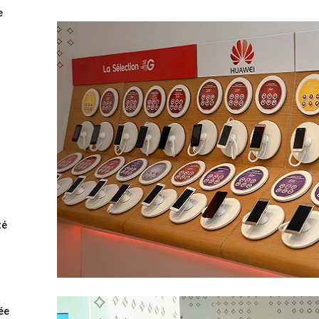
e
té
rée