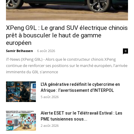
XPeng G9L : Le grand SUV électrique chinois
prêt à bousculer le haut de gamme
européen
Samir Belhassen
-
6 août 2026
0
iT-News (XPeng G9L) - Alors que le constructeur chinois XPeng
continue de renforcer ses positions sur le marché européen, l'arrivée
imminente du G9L s'annonce
L’IA générative redéfinit le cybercrime en
Afrique : l’avertissement d’INTERPOL
5 août 2026
Alerte ESET sur le Télétravail Estival : Les
PME tunisiennes sous...
2 août 2026