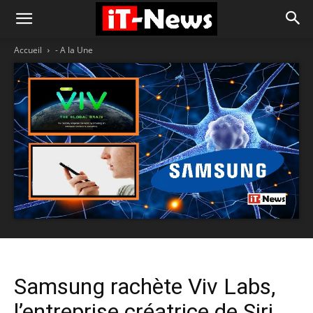
Accueil
- A la Une
Samsung rachète Viv Labs,
l’entreprise créatrice de Siri,