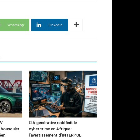
WhatsApp
Linkedin
R
UV
L’IA générative redéfinit le
à bousculer
cybercrime en Afrique :
éen
l’avertissement d’INTERPOL