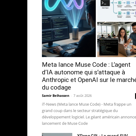
Meta lance Muse Code : L’agent
d’IA autonome qui s’attaque à
Anthropic et OpenAI sur le march
du codage
Samir Belhassen
-
7 août 2026
iT-News (Meta lance Muse Code) - Meta frappe un
grand coup dans le secteur stratégique du
développement logiciel. Le géant américain annonce
lancement de Muse Code
XPeng G9L : Le grand SUV