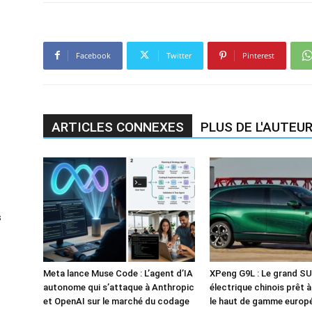
Facebook
Twitter
Pinterest
ARTICLES CONNEXES
PLUS DE L'AUTEU
s
Meta lance Muse Code : L’agent d’IA
XPeng G9L : Le grand S
autonome qui s’attaque à Anthropic
électrique chinois prêt 
et OpenAI sur le marché du codage
le haut de gamme europ