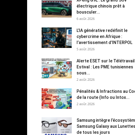
électrique chinois prêt à
bousculer...
6 août 2026
L’IA générative redéfinit le
cybercrime en Afrique :
l’avertissement d’INTERPOL
5 août 2026
Alerte ESET sur le Télétravail
Estival : Les PME tunisiennes
sous...
2 août 2026
Pénalités & Infractions au C
de la route (Info ou Intox...
2 août 2026
Samsung intègre l’écosystè
Samsung Galaxy aux Lunette
de tous les jours