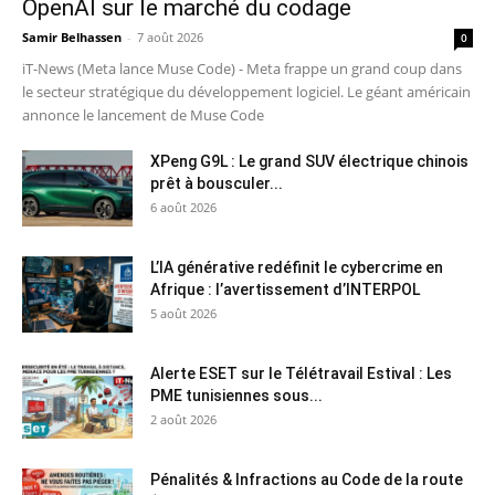
OpenAI sur le marché du codage
Samir Belhassen
-
7 août 2026
0
iT-News (Meta lance Muse Code) - Meta frappe un grand coup dans
le secteur stratégique du développement logiciel. Le géant américain
annonce le lancement de Muse Code
XPeng G9L : Le grand SUV électrique chinois
prêt à bousculer...
6 août 2026
L’IA générative redéfinit le cybercrime en
Afrique : l’avertissement d’INTERPOL
5 août 2026
Alerte ESET sur le Télétravail Estival : Les
PME tunisiennes sous...
2 août 2026
Pénalités & Infractions au Code de la route