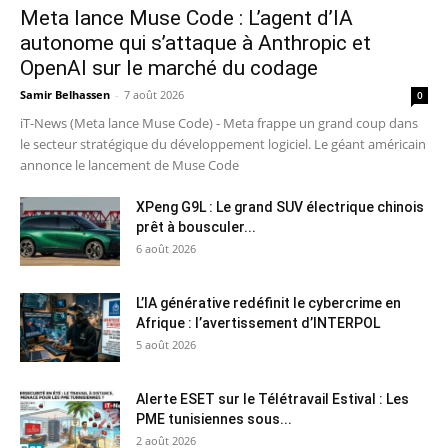
Meta lance Muse Code : L’agent d’IA
autonome qui s’attaque à Anthropic et
OpenAI sur le marché du codage
Samir Belhassen
-
7 août 2026
0
iT-News (Meta lance Muse Code) - Meta frappe un grand coup dans
le secteur stratégique du développement logiciel. Le géant américain
annonce le lancement de Muse Code
XPeng G9L : Le grand SUV électrique chinois
prêt à bousculer...
6 août 2026
L’IA générative redéfinit le cybercrime en
Afrique : l’avertissement d’INTERPOL
5 août 2026
Alerte ESET sur le Télétravail Estival : Les
PME tunisiennes sous...
2 août 2026