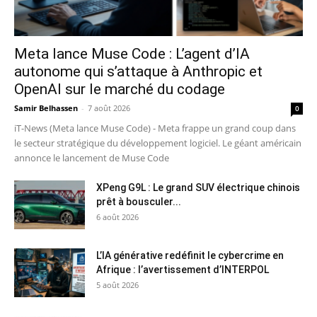
Meta lance Muse Code : L’agent d’IA
autonome qui s’attaque à Anthropic et
OpenAI sur le marché du codage
Samir Belhassen
-
7 août 2026
0
iT-News (Meta lance Muse Code) - Meta frappe un grand coup dans
le secteur stratégique du développement logiciel. Le géant américain
annonce le lancement de Muse Code
XPeng G9L : Le grand SUV électrique chinois
prêt à bousculer...
6 août 2026
L’IA générative redéfinit le cybercrime en
Afrique : l’avertissement d’INTERPOL
5 août 2026