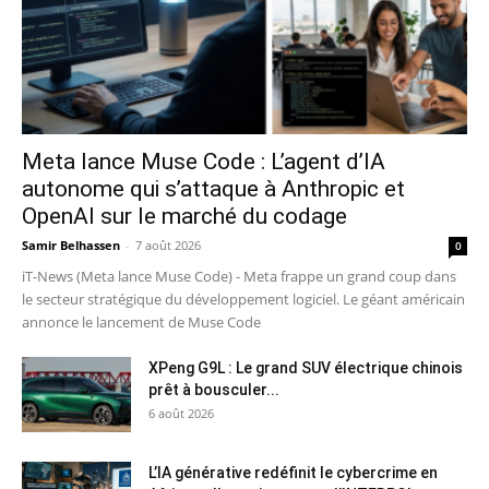
Meta lance Muse Code : L’agent d’IA
autonome qui s’attaque à Anthropic et
OpenAI sur le marché du codage
Samir Belhassen
-
7 août 2026
0
iT-News (Meta lance Muse Code) - Meta frappe un grand coup dans
le secteur stratégique du développement logiciel. Le géant américain
annonce le lancement de Muse Code
XPeng G9L : Le grand SUV électrique chinois
prêt à bousculer...
6 août 2026
L’IA générative redéfinit le cybercrime en