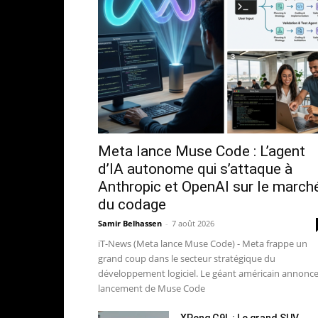
Meta lance Muse Code : L’agent
d’IA autonome qui s’attaque à
Anthropic et OpenAI sur le march
du codage
Samir Belhassen
-
7 août 2026
iT-News (Meta lance Muse Code) - Meta frappe un
grand coup dans le secteur stratégique du
développement logiciel. Le géant américain annonce
lancement de Muse Code
XPeng G9L : Le grand SUV