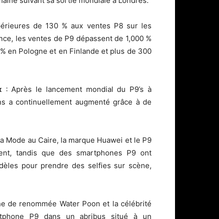
aine suivant sa sortie mondiale à Londres.
érieures de 130 % aux ventes P8 sur les
ance, les ventes de P9 dépassent de 1,000 %
% en Pologne et en Finlande et plus de 300
x
: Après le lancement mondial du P9’s à
ons a continuellement augmenté grâce à de
la Mode au Caire, la marque Huawei et le P9
ment, tandis que des smartphones P9 ont
dèles pour prendre des selfies sur scène,
he de renommée Water Poon et la célébrité
tphone P9 dans un abribus situé à un