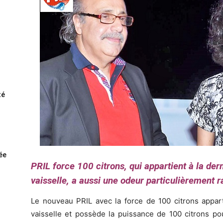
té
rée
PRIL force 100 citrons, qui appartient à la der
vaisselle, a aussi une odeur particulièrement r
Le nouveau PRIL avec la force de 100 citrons appart
vaisselle et possède la puissance de 100 citrons pou