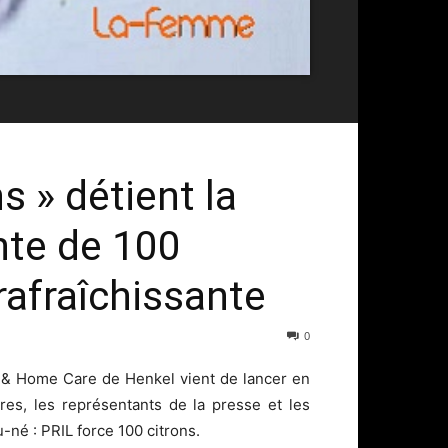
ns » détient la
nte de 100
rafraîchissante
0
ry & Home Care de Henkel vient de lancer en
es, les représentants de la presse et les
né : PRIL force 100 citrons.