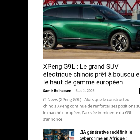
XPeng G9L : Le grand SUV
électrique chinois prêt à bouscule
le haut de gamme européen
Samir Belhassen
-
6 août 2026
iT-News (XPeng G9L) - Alors que le constructeur
chinois XPeng continue de renforcer ses positions s
le marché européen, l'arrivée imminente du G9L
s'annonce
L’IA générative redéfinit le
cybercrime en Afrique :