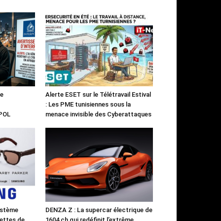
le
Alerte ESET sur le Télétravail Estival
: Les PME tunisiennes sous la
RPOL
menace invisible des Cyberattaques
ystème
DENZA Z : La supercar électrique de
ettes de
1604 ch qui redéfinit l’extrême