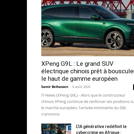
XPeng G9L : Le grand SUV
électrique chinois prêt à bouscule
le haut de gamme européen
Samir Belhassen
-
6 août 2026
iT-News (XPeng G9L) - Alors que le constructeur
chinois XPeng continue de renforcer ses positions s
le marché européen, l'arrivée imminente du G9L
s'annonce
L’IA générative redéfinit le
cybercrime en Afrique :