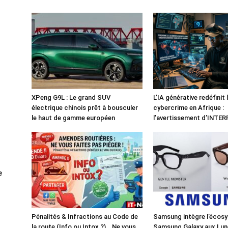
XPeng G9L : Le grand SUV
L’IA générative redéfinit 
électrique chinois prêt à bousculer
cybercrime en Afrique :
le haut de gamme européen
l’avertissement d’INTE
e
Pénalités & Infractions au Code de
Samsung intègre l’écos
la route (Info ou Intox ?)… Ne vous
Samsung Galaxy aux Lun