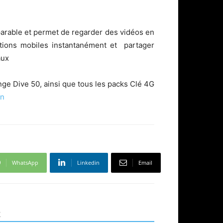
mparable et permet de regarder des vidéos en
ations mobiles instantanément et partager
aux
e Dive 50, ainsi que tous les packs Clé 4G
tn
WhatsApp
Linkedin
Email
R