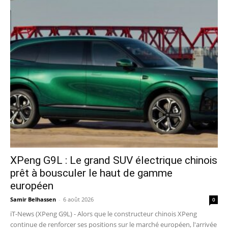
XPeng G9L : Le grand SUV électrique chinois
prêt à bousculer le haut de gamme
européen
Samir Belhassen
-
6 août 2026
0
iT-News (XPeng G9L) - Alors que le constructeur chinois XPeng
continue de renforcer ses positions sur le marché européen, l'arrivée