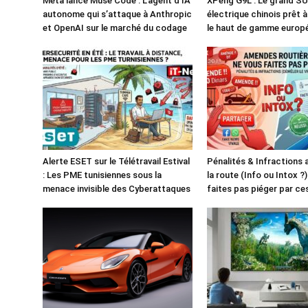
Meta lance Muse Code : L’agent d’IA
XPeng G9L : Le grand S
autonome qui s’attaque à Anthropic
électrique chinois prêt 
et OpenAI sur le marché du codage
le haut de gamme europ
Alerte ESET sur le Télétravail Estival
Pénalités & Infractions
: Les PME tunisiennes sous la
la route (Info ou Intox ?
menace invisible des Cyberattaques
faites pas piéger par c