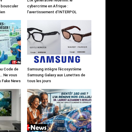
UV
L’IA générative redéfinit le
à bousculer
cybercrime en Afrique :
éen
l’avertissement d’INTERPOL
 au Code de
Samsung intègre l’écosystème
)… Ne vous
Samsung Galaxy aux Lunettes de
es Fake News
tous les jours