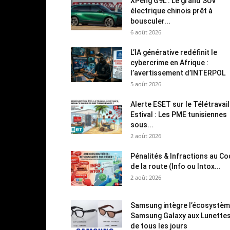
XPeng G9L : Le grand SUV
électrique chinois prêt à
bousculer...
6 août 2026
L’IA générative redéfinit le
cybercrime en Afrique :
l’avertissement d’INTERPOL
5 août 2026
Alerte ESET sur le Télétravail
Estival : Les PME tunisiennes
sous...
2 août 2026
Pénalités & Infractions au C
de la route (Info ou Intox...
2 août 2026
Samsung intègre l’écosystè
Samsung Galaxy aux Lunette
de tous les jours