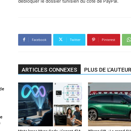
débloquer le dossier tunisien du côté de PayPal.
Facebook
Twitter
Pinterest
ARTICLES CONNEXES
PLUS DE L'AUTEU
ode
me
s