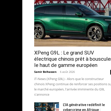
XPeng G9L : Le grand SUV
électrique chinois prêt à bouscule
le haut de gamme européen
Samir Belhassen
-
6 août 2026
iT-News (XPeng G9L) - Alors que le constructeur
chinois XPeng continue de renforcer ses positions s
le marché européen, l'arrivée imminente du G9L
s'annonce
L’IA générative redéfinit le
cybercrime en Afrique :