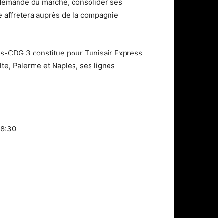
la demande du marché, consolider ses
le affrètera auprès de la compagnie
ris-CDG 3 constitue pour Tunisair Express
te, Palerme et Naples, ses lignes
08:30