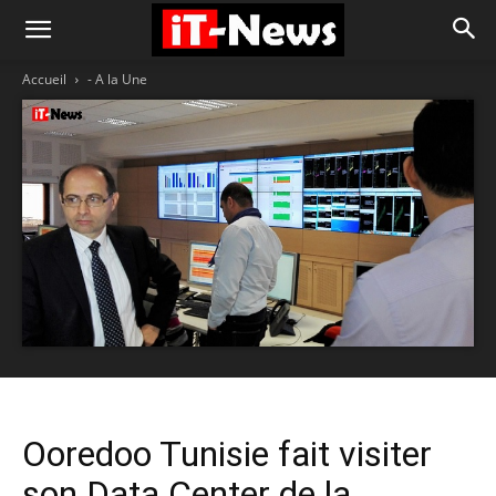
Accueil
- A la Une
Ooredoo Tunisie fait visiter
son Data Center de la